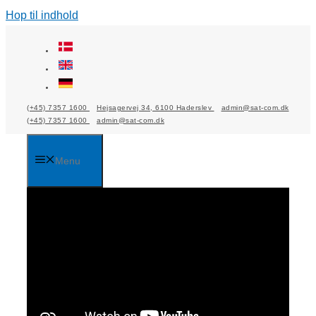
Hop til indhold
(+45) 7357 1600
Hejsagervej 34, 6100 Haderslev
admin@sat-com.dk
(+45) 7357 1600
admin@sat-com.dk
Menu